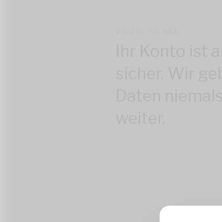
VÖLLIG SICHER
Ihr Konto ist a
sicher. Wir ge
Daten niemals
weiter.