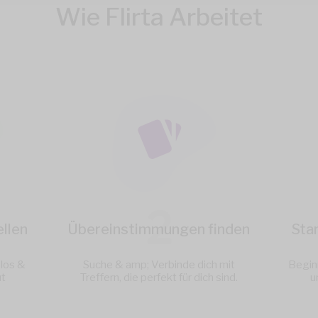
Wie Flirta Arbeitet
2
llen
Übereinstimmungen finden
Sta
nlos &
Suche & amp; Verbinde dich mit
Begin
ut
Treffern, die perfekt für dich sind.
u