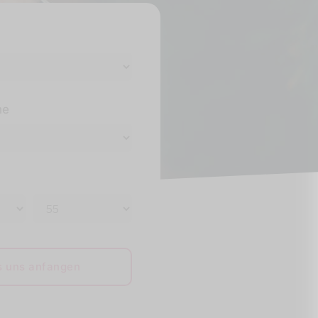
ne
s uns anfangen