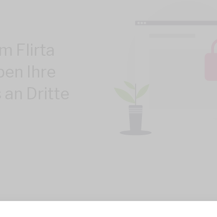
m Flirta
ben Ihre
 an Dritte