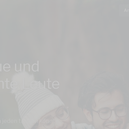
A
ue und
nte Leute
n jeden treffen könnte,