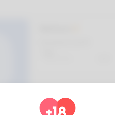
Matheus
Informações do perfil
Basic
língua preferida
english