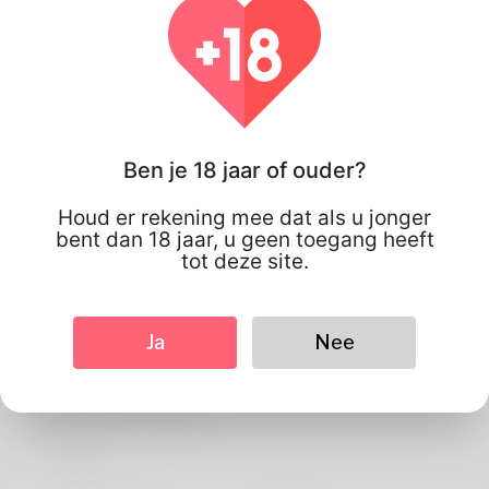
Ben je 18 jaar of ouder?
Houd er rekening mee dat als u jonger
bent dan 18 jaar, u geen toegang heeft
tot deze site.
Ja
Nee
João lima
Profielinformatie
basis-
Voorkeurstaal
english