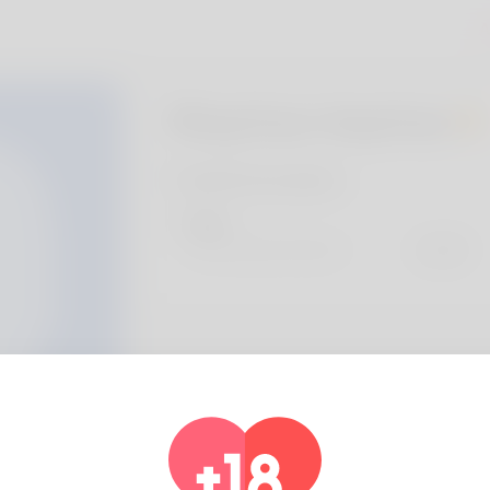
A
Rhayfran rhayfran
Profil Information
Basic
Bevorzugte Sprache
english