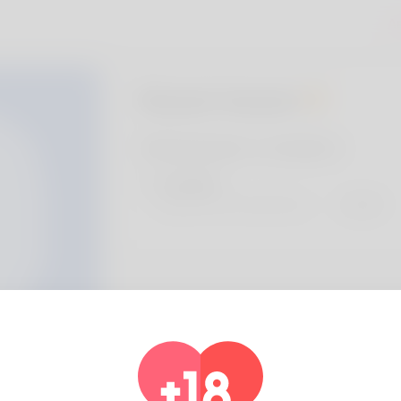
А
Kauan kauan
Информация о профиле
основной
предпочтительный язык
english