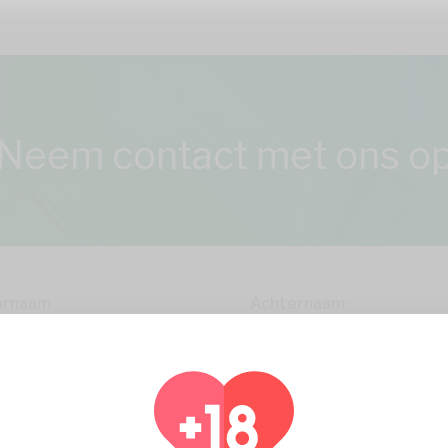
Neem contact met ons o
ornaam
Achternaam
ail