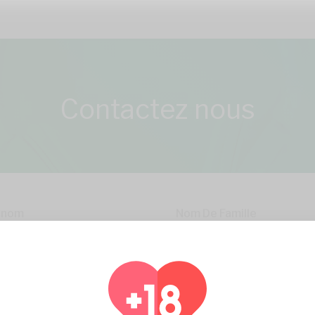
Contactez nous
énom
Nom De Famille
il